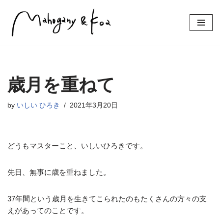
コ
ン
テ
ン
ツ
歳月を重ねて
へ
ス
by
いしい ひろき
2021年3月20日
キ
ッ
プ
どうもマスターこと、いしいひろきです。
先日、無事に歳を重ねました。
37年間という歳月を生きてこられたのもたくさんの方々の支
えがあってのことです。