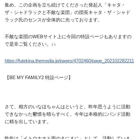
集め、この企画を立ち続けてくださった発起人「キャタ・
ザ・シャドラックと不敵な楽団」の団長キャタ・ザ・シャド
ラック氏のセンスが全体的に光っております。
不敵な楽団のWEBサイト上に今回の特設ページもありますの
で是非ご覧ください。↓↓
https://futekina.themedia.jp/pages/4702460/page_202102282211
【BE MY FAMILY2 特設ページ】
さて、相方のいなほちゃんはというと、昨年思うように活動
できなかった鬱憤を晴らすべく、今年は本格的にバンド活動
に精を出しています。
昨年は「イトウナホと雨のまにまに」として、活動していま