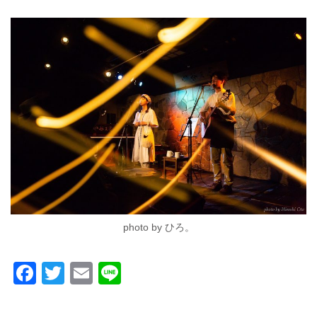
photo by ひろ。
F
T
E
Li
a
wi
m
n